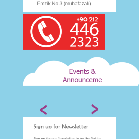
Emzik No:3 (muhafazalı)
Sign up for Newsletter
Sign 
st to
Sign up for our Newsletter to be the first to
Sign up 