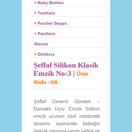
+ Baby Bottles
+ Teethers
+ Pacifier Straps
+ Pacifiers
Stands
+ Drinkers
Şeffaf Silikon Klasik
Emzik No:3 |
Ürün
Kodu :
105
Şeffaf Desenli Gövdeli –
Damaklı Uçlu Emzik Silikon
emzik ucunun özel ortodontik
tasarımı sayesinde bebeğin
damak yapısına uyum sağlar ve