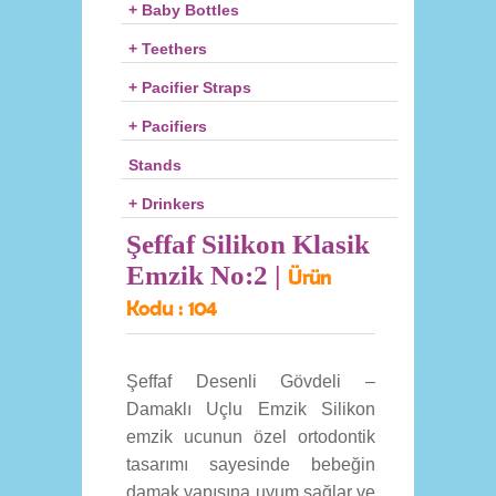
+ Baby Bottles
+ Teethers
+ Pacifier Straps
+ Pacifiers
Stands
+ Drinkers
Şeffaf Silikon Klasik
Emzik No:2 |
Ürün
Kodu :
104
Şeffaf Desenli Gövdeli –
Damaklı Uçlu Emzik Silikon
emzik ucunun özel ortodontik
tasarımı sayesinde bebeğin
damak yapısına uyum sağlar ve