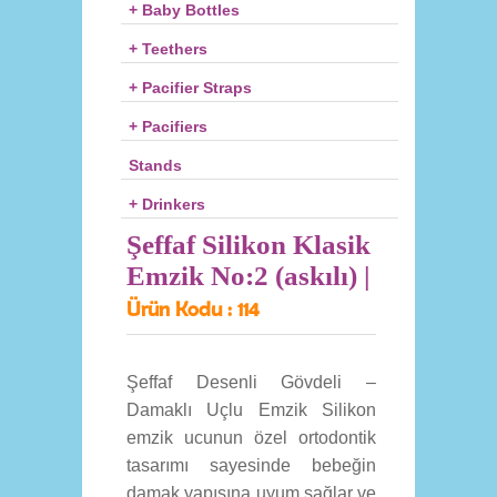
+ Baby Bottles
+ Teethers
+ Pacifier Straps
+ Pacifiers
Stands
+ Drinkers
Şeffaf Silikon Klasik
Emzik No:2 (askılı) |
Ürün Kodu :
114
Şeffaf Desenli Gövdeli –
Damaklı Uçlu Emzik Silikon
emzik ucunun özel ortodontik
tasarımı sayesinde bebeğin
damak yapısına uyum sağlar ve