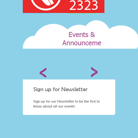
Sign up for Newsletter
Sign 
st to
Sign up for our Newsletter to be the first to
Sign up 
know about all our events!
know ab