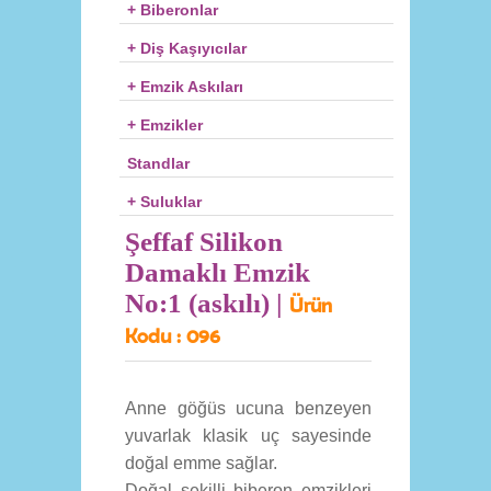
+ Biberonlar
+ Diş Kaşıyıcılar
+ Emzik Askıları
+ Emzikler
Standlar
+ Suluklar
Şeffaf Silikon
Damaklı Emzik
No:1 (askılı) |
Ürün
Kodu :
096
Anne göğüs ucuna benzeyen
yuvarlak klasik uç sayesinde
doğal emme sağlar.
Doğal şekilli biberon emzikleri