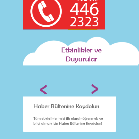
lun
Haber Bültenine Kaydolun
Habe
nmek ve
Tüm etkinliklerimizi ilk olarak öğrenmek ve
Tüm etk
dolun!
bilgi almak için Haber Bültenine Kaydolun!
bilgi a