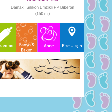
Damaklı Silikon Emzikli PP Biberon
(150 ml)
Haber Bü
Tüm etkinli
Kaydolun!