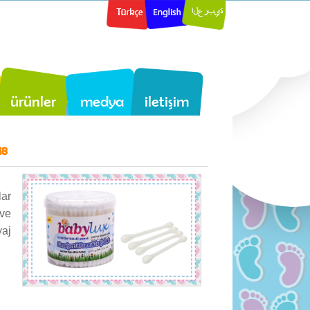
ürünler
medya
iletişim
18
lar
 ve
yaj