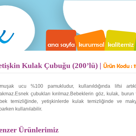
ana sayfa
kurumsal
kalitemiz
etişkin Kulak Çubuğu (200’lü) |
Ürün Kodu :
1
muşak ucu %100 pamukludur, kullanıldığında lifsi artık
rakmaz.Esnek çubukları kırılmaz.Bebeklerin göz, kulak, burun
bek temizliğinde, yetişkinlerde kulak temizliğinde ve mak
arken kullanılabilir.
enzer Ürünlerimiz