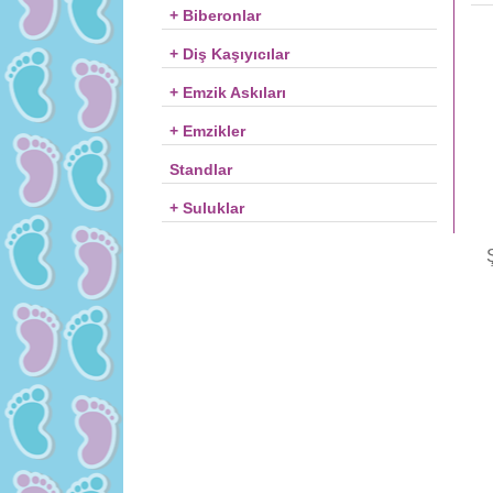
+ Biberonlar
+ Diş Kaşıyıcılar
+ Emzik Askıları
+ Emzikler
Standlar
+ Suluklar