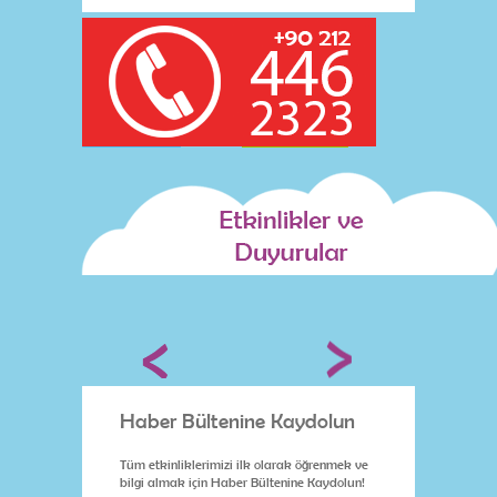
lun
Haber Bültenine Kaydolun
Habe
nmek ve
Tüm etkinliklerimizi ilk olarak öğrenmek ve
Tüm etk
dolun!
bilgi almak için Haber Bültenine Kaydolun!
bilgi a