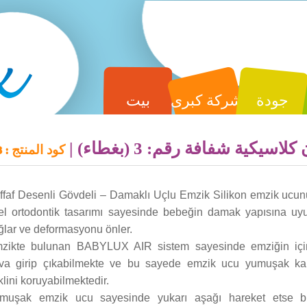
جودة
شركة كبرى
بيت
سيكية شفافة رقم: 3 (بغطاء) |
كود المنتج :
3
ffaf Desenli Gövdeli – Damaklı Uçlu Emzik Silikon emzik ucu
el ortodontik tasarımı sayesinde bebeğin damak yapısına u
ğlar ve deformasyonu önler.
zikte bulunan BABYLUX AIR sistem sayesinde emziğin içi
va girip çıkabilmekte ve bu sayede emzik ucu yumuşak ka
klini koruyabilmektedir.
muşak emzik ucu sayesinde yukarı aşağı hareket etse bi