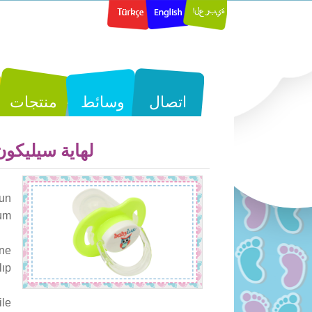
اتصال
وسائط
منتجات
لهاية سيليكون كلا
nun
yum
ne
lıp
le