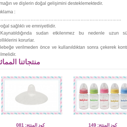
mağın ve dişlerin doğal gelişimini desteklemektedir.
ıklama :
………………………………………………………………………
oğal sağlıklı ve emniyetlidir.
Kaynatıldığında sudan etkilenmez bu nedenle uzun sü
lliklerini korurlar.
Bebeğe verilmeden önce ve kullanıldıktan sonra çekerek kont
lmelidir.
منتجاتنا المماث
كود المنتج: 149
كود المنتج: 081