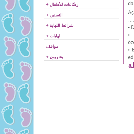
da
+ رضّاعات للأطفال
Aç
+ التسنين
…
+ شرائط اللهاية
• D
• 
+ لهايات
öze
مواقف
• 
+ يشربون
edi
لة