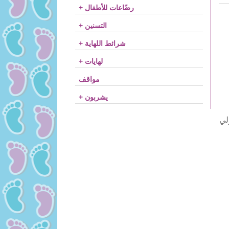
+ رضّاعات للأطفال
+ التسنين
+ شرائط اللهاية
+ لهايات
مواقف
+ يشربون
لي