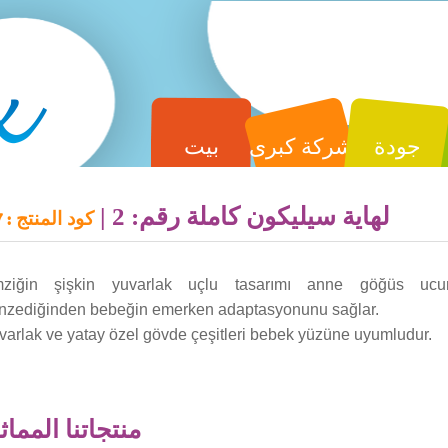
جودة
شركة كبرى
بيت
لهاية سيليكون كاملة رقم: 2 |
كود المنتج :
7
ziğin şişkin yuvarlak uçlu tasarımı anne göğüs ucu
nzediğinden bebeğin emerken adaptasyonunu sağlar.
varlak ve yatay özel gövde çeşitleri bebek yüzüne uyumludur.
منتجاتنا المماث