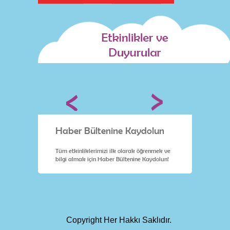
lun
Haber Bültenine Kaydolun
Habe
nmek ve
Tüm etkinliklerimizi ilk olarak öğrenmek ve
Tüm etk
dolun!
bilgi almak için Haber Bültenine Kaydolun!
bilgi a
Copyright Her Hakkı Saklıdır.