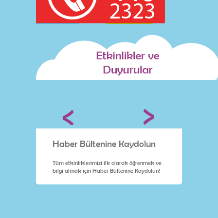
lun
Haber Bültenine Kaydolun
Habe
nmek ve
Tüm etkinliklerimizi ilk olarak öğrenmek ve
Tüm etk
dolun!
bilgi almak için Haber Bültenine Kaydolun!
bilgi a